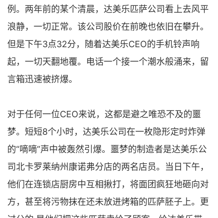
例。两年前的某个清晨，达美乐匹萨公司看上去风平
浪静，一切正常。该公司股价在前晚也依旧在攀升。
但是下午3点32分，随着达美乐CEO的手机铃声响
起，一切天翻地覆。电话一个接一个潮水般涌来，留
言箱迅速被挤爆。
对于任何一位CEO来说，这都是避之唯恐不及的噩
梦。短短8个小时，达美乐公司在一枚隐形定时炸弹
的“嘀嘀”声中被轰然引爆。噩梦的制造者是达美乐公
司北卡罗莱纳州康诺弗分店的两名店员。当日下午，
他们在连锁店厨房中互相揪打，将面团疯狂地砸向对
方，甚至将污物抹在还未放进烤箱的匹萨胚子上。更