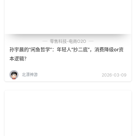
零售科技-电商O2O
孙宇晨的“闲鱼哲学”：年轻人“抄二底”，消费降级or资
本逻辑？
北漂神游
2026-03-09