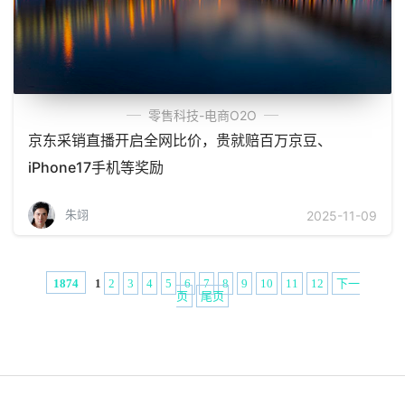
零售科技-电商O2O
京东采销直播开启全网比价，贵就赔百万京豆、
iPhone17手机等奖励
朱翊
2025-11-09
1
2
3
4
5
6
7
8
9
10
11
12
下一
1874
页
尾页