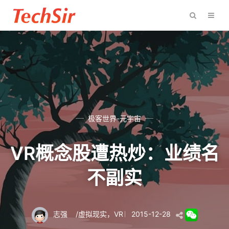
极客世界-元宇宙
VR概念股遭热炒：业绩名
不副实
志强
/
虚拟现实
，
VR
2015-12-28