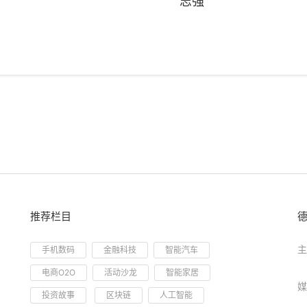
志强
推荐栏目
主
手机数码
金融科技
智能汽车
电商O2O
活动沙龙
智能家居
媒
投资故事
区块链
人工智能