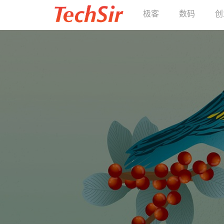
极客
数码
创