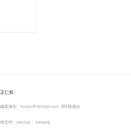
德正仁和
编直通车：rocky(#)techsir.com 把#换成@
体合作：wechat ：kerwinji