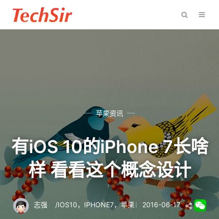
苹果资讯
有iOS 10的iPhone 7长啥
样 看看这个概念设计
志强
/
IOS10
，
IPHONE7
，
苹果
2016-06-17