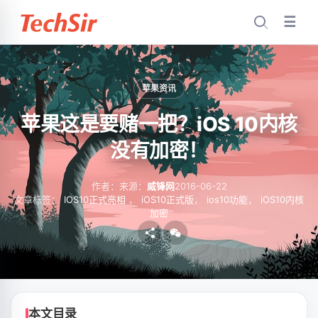
☰
苹果资讯
苹果这是要赌一把？iOS 10内核
没有加密！
作者：
来源：
威锋网
2016-06-22
文章标签：
IOS10正式亮相
，
iOS10正式版
，
ios10功能
，
iOS10内核
加密
本文目录