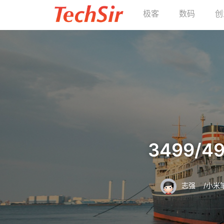
极客
数码
创
3499/
志强
/
小米笔