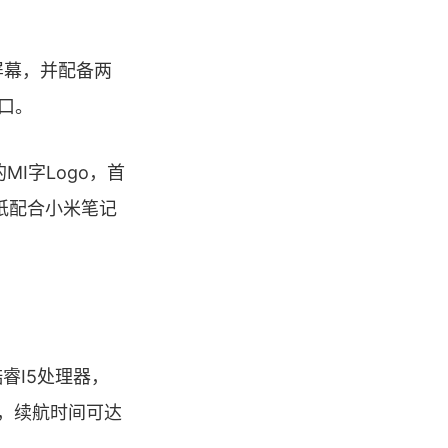
屏幕，并配备两
接口。
I字Logo，首
纸配合小米笔记
酷睿I5处理器，
D硬盘，续航时间可达