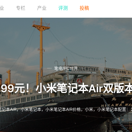
业
专栏
产业
评测
投稿
笔电/PC世界
4999元！小米笔记本Air双
记本AIR
，
小米笔记本
，
小米笔记本AIR价格
，
小米
，
小米笔记本配置