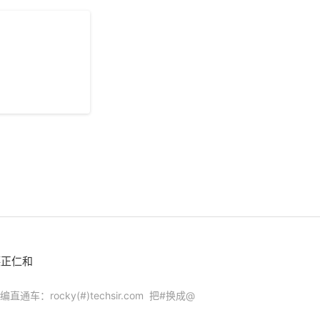
德正仁和
编直通车：rocky(#)techsir.com 把#换成@