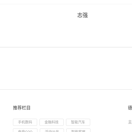
志强
推荐栏目
主
手机数码
金融科技
智能汽车
电商O2O
活动沙龙
智能家居