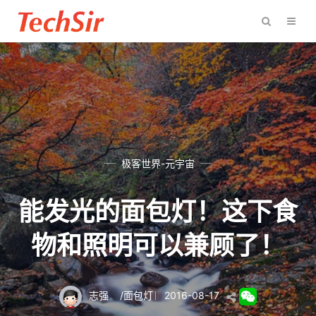
极客世界-元宇宙
能发光的面包灯！这下食
物和照明可以兼顾了！
志强
/
面包灯
2016-08-17