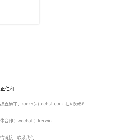
德正仁和
编直通车：rocky(#)techsir.com 把#换成@
体合作：wechat ：kerwinji
情链接
|
联系我们