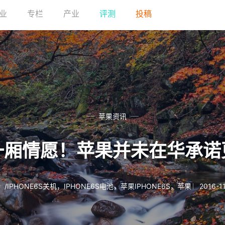
业
专栏
产业
评测
投稿
苹果资讯
一厢情愿！苹果并未在华承诺
/
IPHONE6S关机
，
IPHONE6S电池
，
苹果IPHONE6S
，
苹果
2016-1