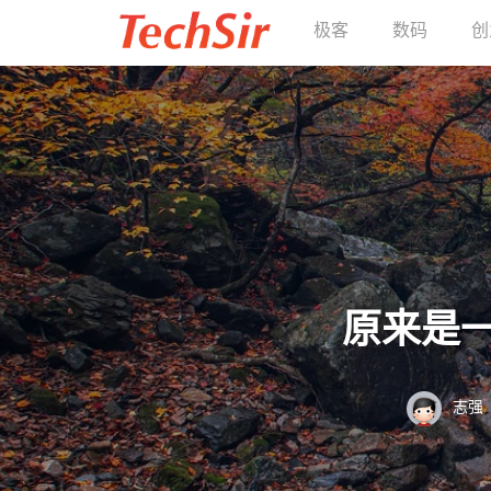
极客
数码
创
原来是
志强