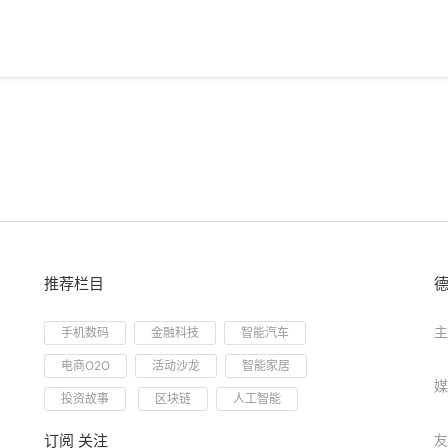
推荐栏目
主
手机数码
金融科技
智能汽车
电商O2O
活动沙龙
智能家居
媒
投资故事
区块链
人工智能
订阅 关注
友