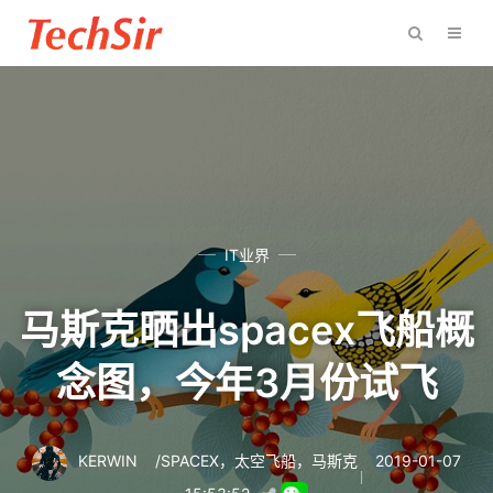
IT业界
马斯克晒出spacex飞船概
念图，今年3月份试飞
KERWIN
/
SPACEX
，
太空飞船
，
马斯克
2019-01-07