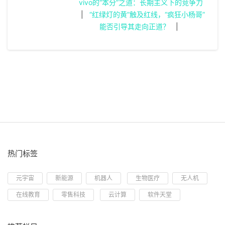
vivo的“本分”之道：长期主义下的竞争力
|
“红绿灯的黄”触及红线，“疯狂小杨哥”
能否引导其走向正道？
|
热门标签
元宇宙
新能源
机器人
生物医疗
无人机
在线教育
零售科技
云计算
软件天堂