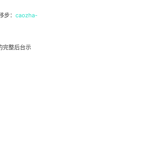
请移步：
caozha-
的完整后台示