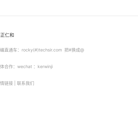
德正仁和
编直通车：rocky(#)techsir.com 把#换成@
体合作：wechat ：kerwinji
情链接
|
联系我们