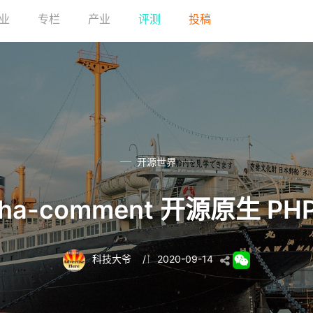
业
专栏
产业
评测
投稿
开源世界
ha-comment 开源原生 P
科技大爷
/
2020-09-14