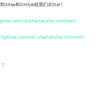
itee和GitHub给我们点Star！
//gitee.com/caozha/caozha-comment
://github.com/cao-zha/caozha-comment
）：