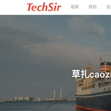
极客
数码
创
草扎caoz