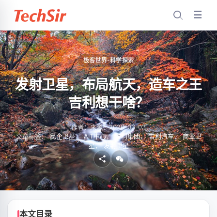
☰
极客世界-科学探索
发射卫星，布局航天，造车之王
吉利想干啥？
作者：
来源：
2020-03-03
文章标签：
民企卫星
，
AIT中心
，
吉利集团
，
吉利汽车
，
商业卫
星
，
发射卫星
本文目录