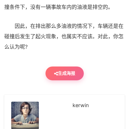
撞条件下，没有一辆事故车内的油液是排空的。
因此，在排出那么多油液的情况下，车辆还是在
碰撞后发生了起火现象，也属实不应该。对此，你怎
么认为呢?
生成海报
kerwin