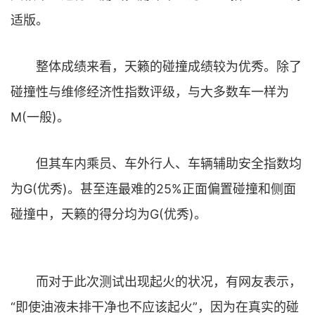
适版。
整体成绩来看，天籁的碰撞成绩较为优秀。除了
碰撞性与维修经济性指数评级，与大多数车一样为
M(一般)。
但其车内乘员、车外行人、车辆辅助安全指数均
为G(优秀)。甚至连最难的25%正面偏置碰撞和侧面
碰撞中，天籁的得分均为G(优秀)。
而对于此次测试出现起火的状况，有网友表示，
“即使油液未排干净也不应该起火”，因为在真实的碰