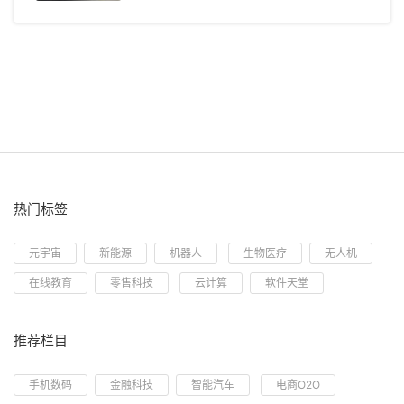
热门标签
元宇宙
新能源
机器人
生物医疗
无人机
在线教育
零售科技
云计算
软件天堂
推荐栏目
手机数码
金融科技
智能汽车
电商O2O