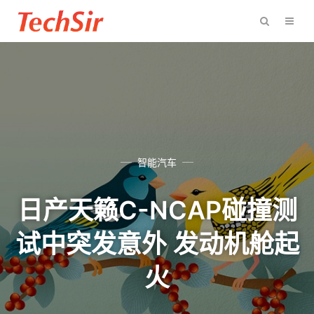
智能汽车
日产天籁C-NCAP碰撞测
试中突发意外 发动机舱起
火