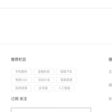
推荐栏目
主
手机数码
金融科技
智能汽车
电商O2O
活动沙龙
智能家居
媒
投资故事
区块链
人工智能
订阅 关注
友