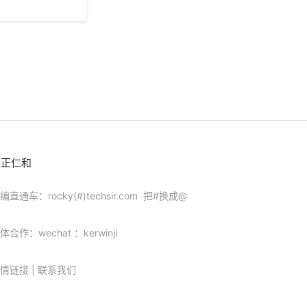
德正仁和
编直通车：rocky(#)techsir.com 把#换成@
体合作：wechat ：kerwinji
情链接
|
联系我们