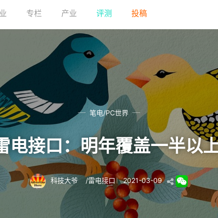
业
专栏
产业
评测
投稿
笔电/PC世界
力推雷电接口：明年覆盖一半以
科技大爷
/
雷电接口
2021-03-09