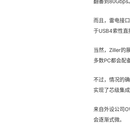
翻番到80Gbps
而且，雷电接口
于USB4索性
当然，Zille
多数PC都会配
不过，情况的确
实现了芯级集成
来自外设公司OW
会逐渐式微。