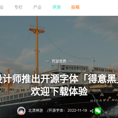
业
专栏
产业
评测
投稿
开源世界
设计师推出开源字体「得意
欢迎下载体验
北漂神游
/
开源字体
2022-11-19