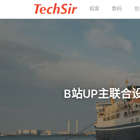
极客
数码
创
B站UP主联合