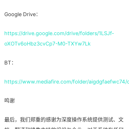
Google Drive：
https://drive.google.com/drive/folders/1LSJf-
oXOTv6oHbz3cvCp7-M0-TXYw7Lk
BT：
https://www.mediafire.com/folder/aigdgfaefwc74/
鸣谢
最后，我们郑重的感谢为深度操作系统提供测试、文