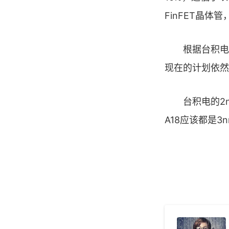
FinFET晶
根据台积电C
现在的计划依然
台积电的2nm
A18应该都是3