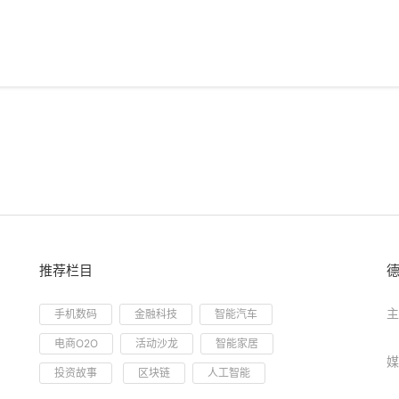
推荐栏目
主
手机数码
金融科技
智能汽车
电商O2O
活动沙龙
智能家居
媒
投资故事
区块链
人工智能