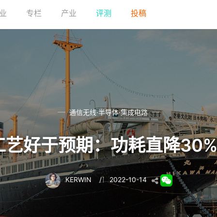
业
专栏
产业
评测
投稿
通信无线·半导体·集成电路
工艺好于预期：功耗直降30% 
KERWIN
/
2022-10-14