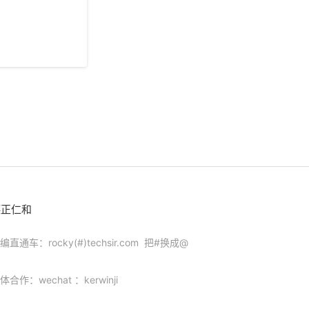
德正仁和
编直通车：rocky(#)techsir.com 把#换成@
体合作：wechat ：kerwinji