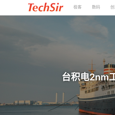
极客
数码
创
台积电2nm