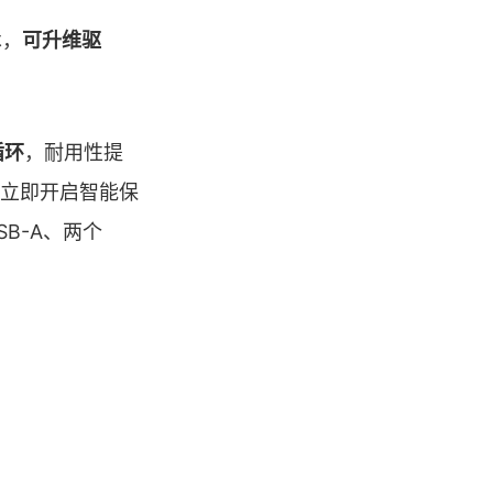
术，
可升维驱
循环
，耐用性提
常立即开启智能保
SB-A、两个