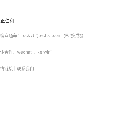
德正仁和
编直通车：rocky(#)techsir.com 把#换成@
体合作：wechat ：kerwinji
情链接
|
联系我们