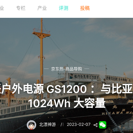
业
专栏
产业
评测
投稿
京东热-商品导购
户外电源 GS1200 ：与比
1024Wh 大容量
北漂神游
/
2023-02-07