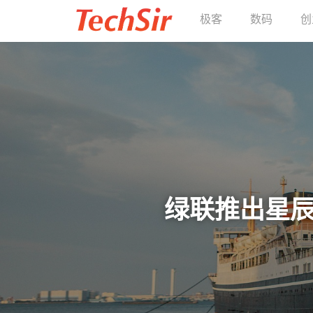
极客
数码
创
绿联推出星辰