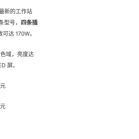
达最新的工作站
单条型号，
四条插
放可达 170W。
B 色域，亮度达
ED 屏。