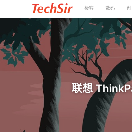
极客
数码
创
联想 Think