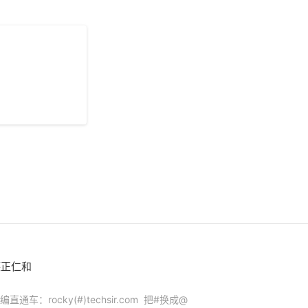
德正仁和
编直通车：rocky(#)techsir.com 把#换成@