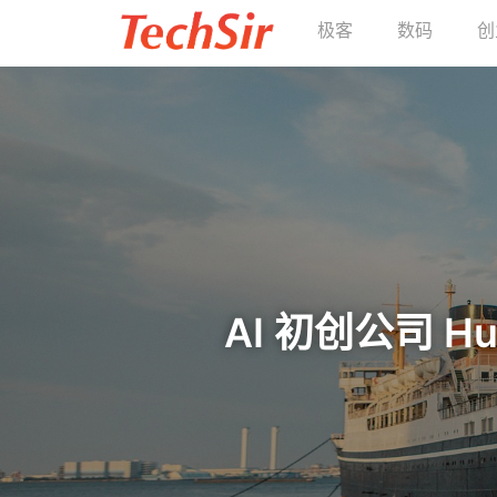
极客
数码
创
AI 初创公司 H