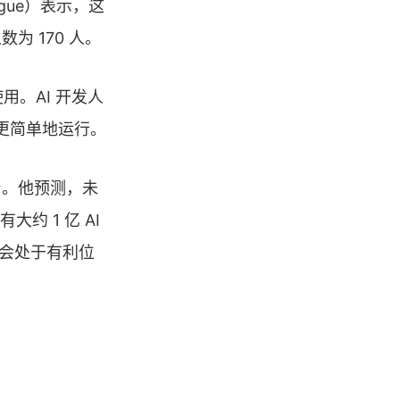
ngue）表示，这
 170 人。
使用。AI 开发人
型更简单地运行。
台。他预测，未
约 1 亿 AI
然会处于有利位