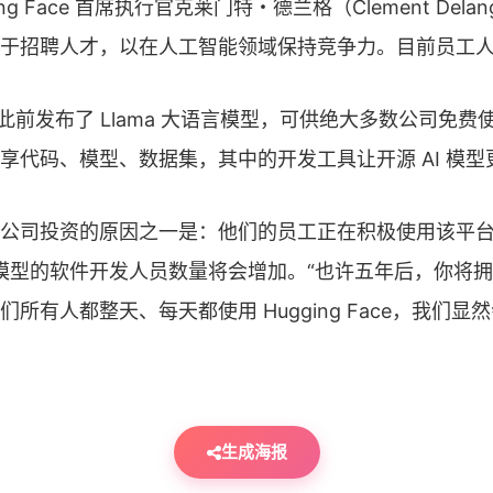
ing Face 首席执行官克莱门特・德兰格（Clement Dela
于招聘人才，以在人工智能领域保持竞争力。目前员工人数为
ace 此前发布了 Llama 大语言模型，可供绝大多数公司免费
享代码、模型、数据集，其中的开发工具让开源 AI 模
公司投资的原因之一是：他们的员工正在积极使用该平
 模型的软件开发人员数量将会增加。“也许五年后，你将拥有大
所有人都整天、每天都使用 Hugging Face，我们显
生成海报