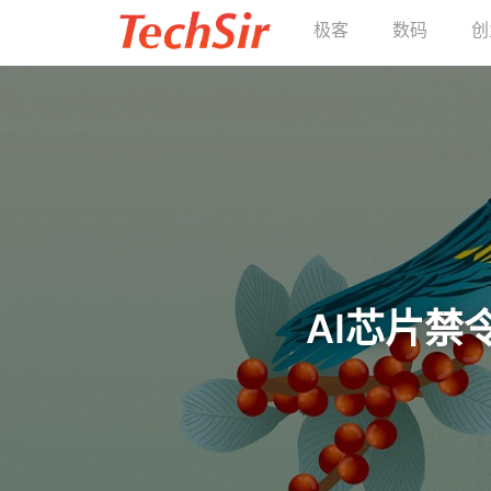
极客
数码
创
AI芯片禁