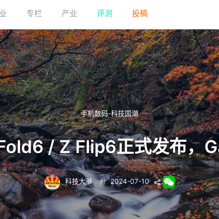
业
专栏
产业
评测
投稿
手机数码-科技国潮
Fold6 / Z Flip6正式发布，
科技大爷
/
2024-07-10