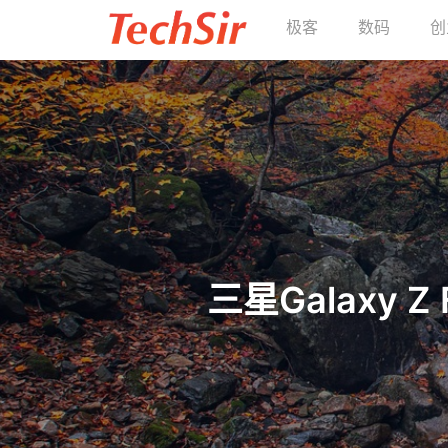
极客
数码
创
三星Galaxy Z 