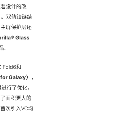
随着设计的改
用。双轨铰链结
，主屏保护层还
rilla® Glass
产品。
Fold6和
 Galaxy）
，
理进行了优化，
采用了面积更大的
中首次引入VC均