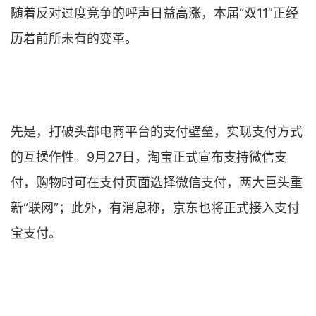
随着反对过度竞争的呼声日益高涨，本届“双11”正经
历着前所未有的变革。
先是，打破头部电商平台的支付壁垒，实现支付方式
的互操作性。9月27日，淘宝正式宣布支持微信支
付，购物时可在支付页面选择微信支付，两大巨头重
新“联网”；此外，有消息称，京东也将正式接入支付
宝支付。