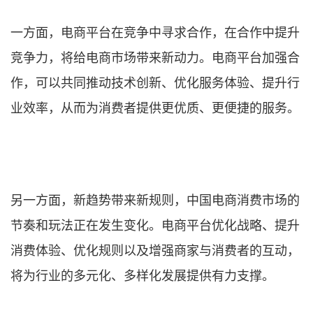
一方面，电商平台在竞争中寻求合作，在合作中提升
竞争力，将给电商市场带来新动力。电商平台加强合
作，可以共同推动技术创新、优化服务体验、提升行
业效率，从而为消费者提供更优质、更便捷的服务。
另一方面，新趋势带来新规则，中国电商消费市场的
节奏和玩法正在发生变化。电商平台优化战略、提升
消费体验、优化规则以及增强商家与消费者的互动，
将为行业的多元化、多样化发展提供有力支撑。