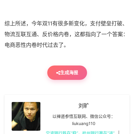
综上所述，今年双11有很多新变化，支付壁垒打破、
物流互联互通、反价格内卷，这都指向了一个答案：
电商恶性内卷时代过去了。
生成海报
刘旷
以禅道参悟互联网、微信公众号：
liukuang110
宁波银行胜在“稳”，杭州银行赢在“进”
|