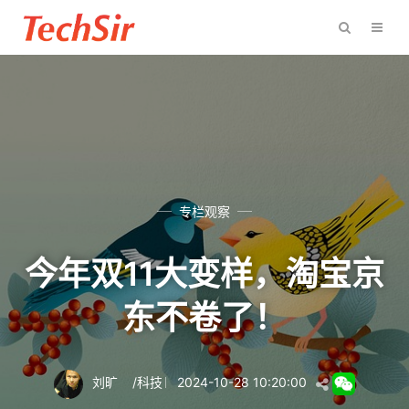
专栏观察
今年双11大变样，淘宝京
东不卷了！
刘旷
/
科技
2024-10-28 10:20:00