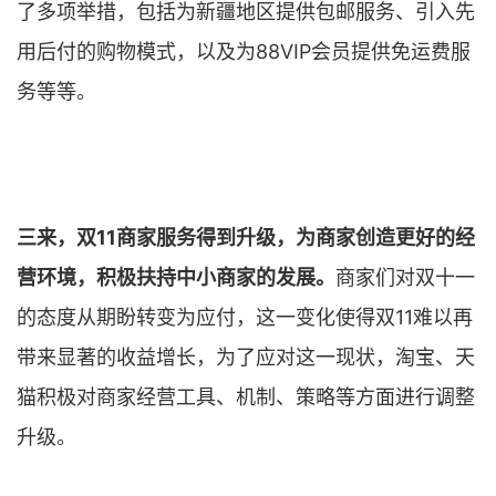
了多项举措，包括为新疆地区提供包邮服务、引入先
用后付的购物模式，以及为88VIP会员提供免运费服
务等等。
三来，双11商家服务得到升级，为商家创造更好的经
营环境，积极扶持中小商家的发展。
商家们对双十一
的态度从期盼转变为应付，这一变化使得双11难以再
带来显著的收益增长，为了应对这一现状，淘宝、天
猫积极对商家经营工具、机制、策略等方面进行调整
升级。