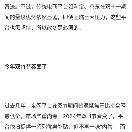
奇迹。不过，传统电商平台如淘宝、京东在双十一期
间的量级优势依然显著，即便面临巨大压力，这些平
台也需坚持，所以改变是必须的。
今年双11节奏变了
过去几年，全网平台在双11期间普遍聚焦于比拼全网
最低价，市场严重内卷。2024年双11节奏变了，平
台依旧提供一系列优惠补贴，但不再一味“内卷”，而