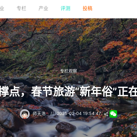
业
专栏
产业
评测
投稿
专栏观察
撑点，春节旅游“新年俗”正
师天浩
/
2025-02-04 19:54:47