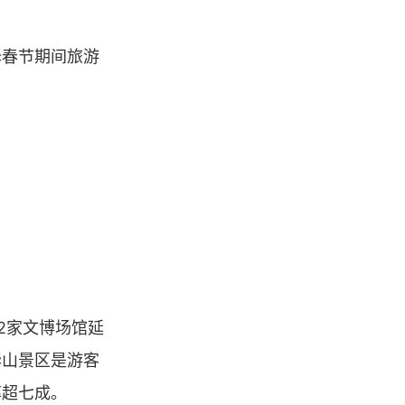
择春节期间旅游
2家文博场馆延
华山景区是游客
率超七成。