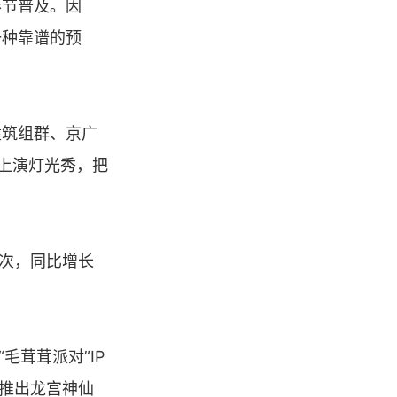
春节普及。因
一种靠谱的预
建筑组群、京广
时上演灯光秀，把
人次，同比增长
毛茸茸派对”IP
园推出龙宫神仙