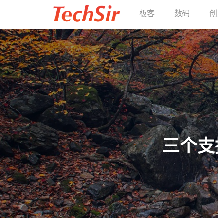
极客
数码
创
三个支