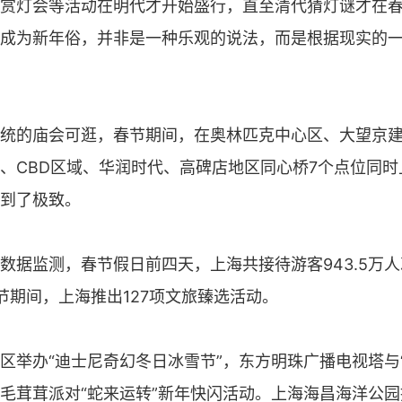
赏灯会等活动在明代才开始盛行，直至清代猜灯谜才在
成为新年俗，并非是一种乐观的说法，而是根据现实的
统的庙会可逛，春节期间，在奥林匹克中心区、大望京
、CBD区域、华润时代、高碑店地区同心桥7个点位同
到了极致。
数据监测，春节假日前四天，上海共接待游客943.5万
春节期间，上海推出127项文旅臻选活动。
区举办“迪士尼奇幻冬日冰雪节”，东方明珠广播电视塔与“
毛茸茸派对“蛇来运转”新年快闪活动。上海海昌海洋公