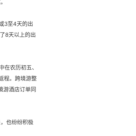
滨。
或3至4天的出
择了8天以上的出
集中在农历初五、
返程。跨境游整
境游酒店订单同
来，也纷纷积极