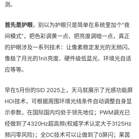
测。
首先是护眼
，别以为护眼只是简单在系统里加个“夜
间模式”，把色彩调黄一点、把亮度调暗一点，真正
的护眼涉及一系列技术：让像素稳定发光的无频闪、
像极了月光的1nit亮度、硬件级低蓝光、环境光自适
应等等。
早在5月份的SID 2025上，天马就展示了光感功能屏
HOI技术，可根据周围环境光线条件自动调整自身显
示参数，在国际国内均处于领先地位；PWM调光已
经做到了4320Hz超高频(权威学术认定大于3125Hz
频闪零风险)；全DC技术可以让做到了0屏闪；莱茵