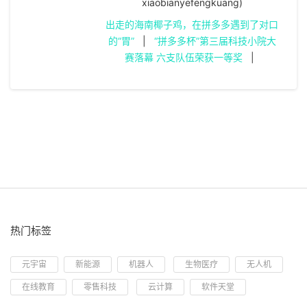
xiaobianyefengkuang)
出走的海南椰子鸡，在拼多多遇到了对口
的“胃”
|
“拼多多杯”第三届科技小院大
赛落幕 六支队伍荣获一等奖
|
热门标签
元宇宙
新能源
机器人
生物医疗
无人机
在线教育
零售科技
云计算
软件天堂