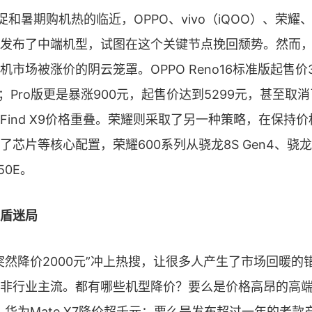
促和暑期购机热的临近，OPPO、vivo（iQOO）、荣
发布了中端机型，试图在这个关键节点挽回颓势。然而
市场被涨价的阴云笼罩。OPPO Reno16标准版起售价
；Pro版更是暴涨900元，起售价达到5299元，甚至取消
Find X9价格重叠。荣耀则采取了另一种策略，在保持
了芯片等核心配置，荣耀600系列从骁龙8S Gen4、骁龙
50E。
盾迷局
突然降价2000元”冲上热搜，让很多人产生了市场回暖的
非行业主流。都有哪些机型降价？要么是价格高昂的高
7 Pro、华为Mate X7降价超千元；要么是发布超过一年的老