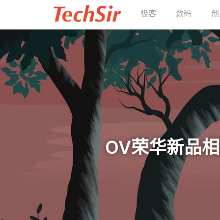
极客
数码
创
OV荣华新品