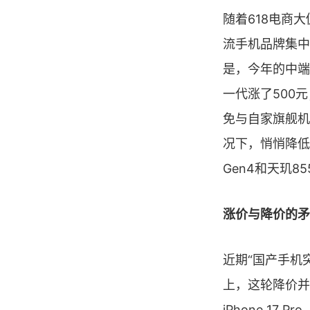
随着618电商大
流手机品牌集中
是，今年的中端机
一代涨了500元
免与自家旗舰机
况下，悄悄降低
Gen4和天玑85
涨价与降价的矛
近期“国产手机
上，这轮降价并
iPhone 1