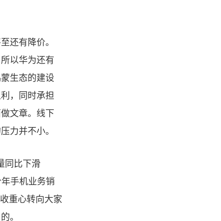
甚至还有降价。
，所以华为还有
鸿蒙生态的建设
让利，同时承担
面做文章。线下
的压力并不小。
量同比下滑
今年手机业务销
营收重心转向大家
目的。