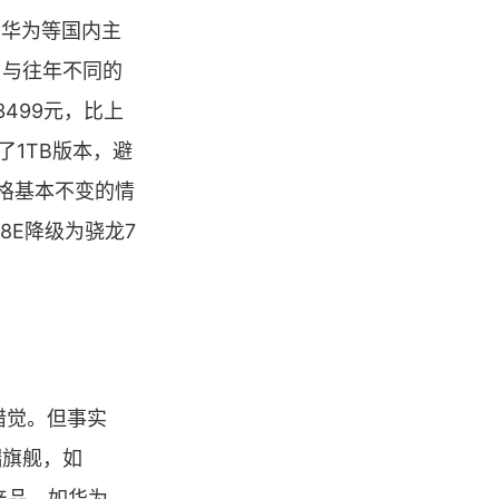
耀、华为等国内主
，与往年不同的
3499元，比上
了1TB版本，避
价格基本不变的情
8E降级为骁龙7
错觉。但事实
端旗舰，如
款产品，如华为