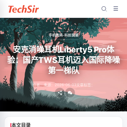
☰
手机数码-科技国潮
安克消噪耳机Liberty5 Pro体
验：国产TWS耳机迈入国际降噪
第一梯队
作者：
来源：
2026-06-03
文章标签：
本文目录