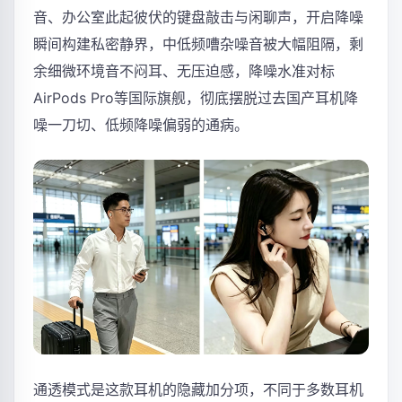
音、办公室此起彼伏的键盘敲击与闲聊声，开启降噪
瞬间构建私密静界，中低频嘈杂噪音被大幅阻隔，剩
余细微环境音不闷耳、无压迫感，降噪水准对标
AirPods Pro等国际旗舰，彻底摆脱过去国产耳机降
噪一刀切、低频降噪偏弱的通病。
通透模式是这款耳机的隐藏加分项，不同于多数耳机