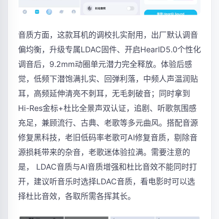
音质方面，这款耳机的调校扎实耐用，出厂默认调音
偏均衡，升级专属LDAC固件、开启HearID5.0个性化
调音后，9.2mm动圈单元潜力完全释放。体验后感
觉，低频下潜饱满扎实、回弹利落，中频人声温润贴
耳，高频延伸清亮不刺耳，无毛刺破音；同时拿到
Hi-Res金标+杜比全景声双认证，追剧、听歌氛围感
充足，兼顾流行、古典、老歌等多元曲风。搭配音源
修复黑科技，老旧低码率老歌可AI修复音质，剔除音
源损耗带来的杂音，老歌迷体验拉满。需要注意的
是， LDAC音质与AI音质增强和杜比音效不能同时打
开，建议听音乐时选择LDAC音质，看电影时可以选
择杜比音效，各取所需各挥其长。