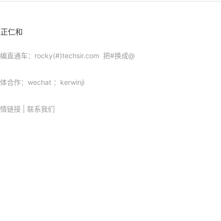
德正仁和
编直通车：rocky(#)techsir.com 把#换成@
体合作：wechat ：kerwinji
情链接
|
联系我们