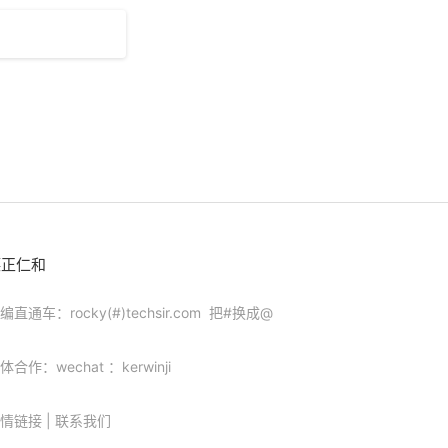
德正仁和
编直通车：rocky(#)techsir.com 把#换成@
体合作：wechat ：kerwinji
情链接
|
联系我们