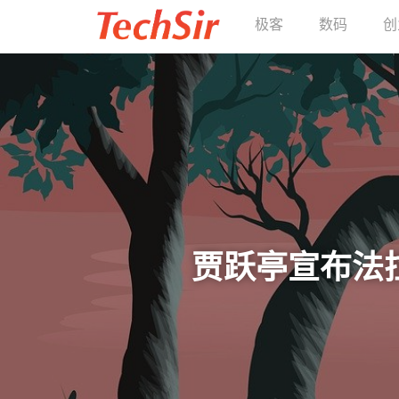
极客
数码
创
贾跃亭宣布法