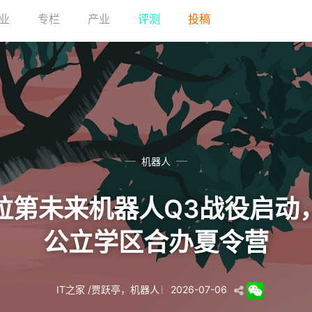
业
专栏
产业
评测
投稿
机器人
拉第未来机器人Q3战役启动
公立学区合办夏令营
IT之家
/
贾跃亭
，
机器人
2026-07-06