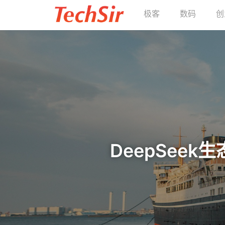
极客
数码
创
DeepSeek