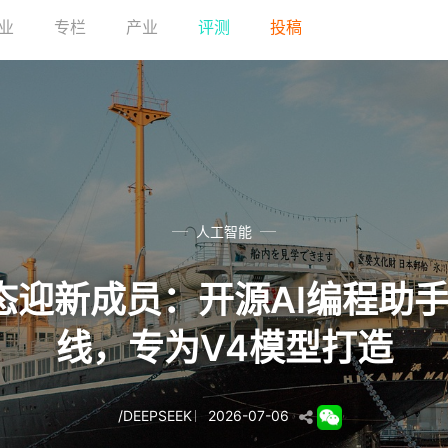
业
专栏
产业
评测
投稿
人工智能
生态迎新成员：开源AI编程助手D
线，专为V4模型打造
/
DEEPSEEK
2026-07-06