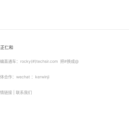
德正仁和
编直通车：rocky(#)techsir.com 把#换成@
体合作：wechat ：kerwinji
情链接
|
联系我们