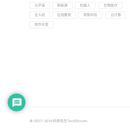
元宇宙
新能源
机器人
生物医疗
无人机
在线教育
零售科技
云计算
软件天堂
© 2007-2019 科技先生
TechSir.com
.