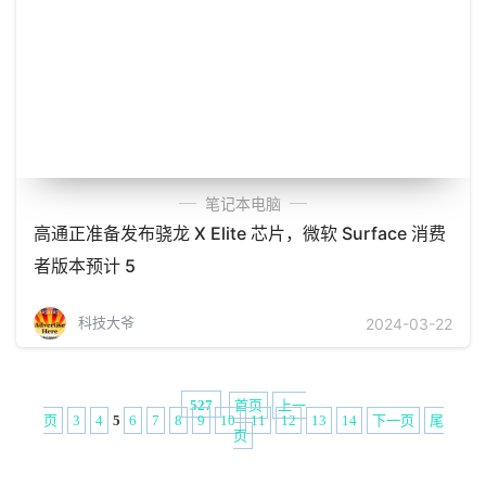
笔记本电脑
高通正准备发布骁龙 X Elite 芯片，微软 Surface 消费
者版本预计 5
科技大爷
2024-03-22
首页
上一
527
页
3
4
5
6
7
8
9
10
11
12
13
14
下一页
尾
页