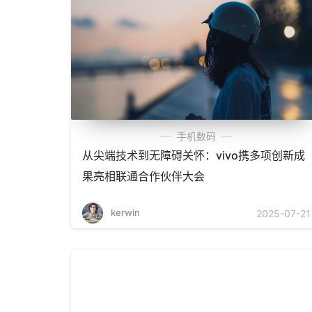
手机数码
从尖端技术到无障碍关怀：vivo携多项创新成
果亮相联通合作伙伴大会
kerwin
2025-07-21