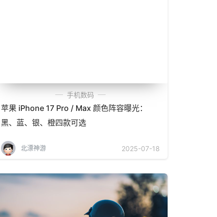
手机数码
苹果 iPhone 17 Pro / Max 颜色阵容曝光：
黑、蓝、银、橙四款可选
北漂神游
2025-07-18