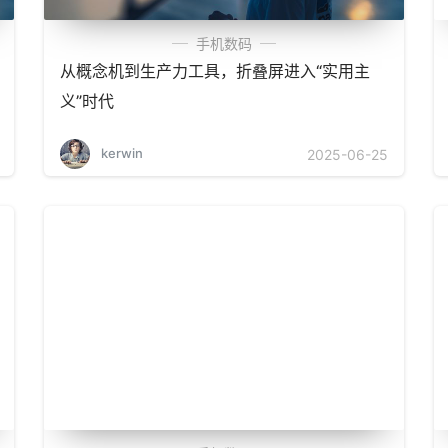
手机数码
从概念机到生产力工具，折叠屏进入“实用主
义”时代
kerwin
2025-06-25