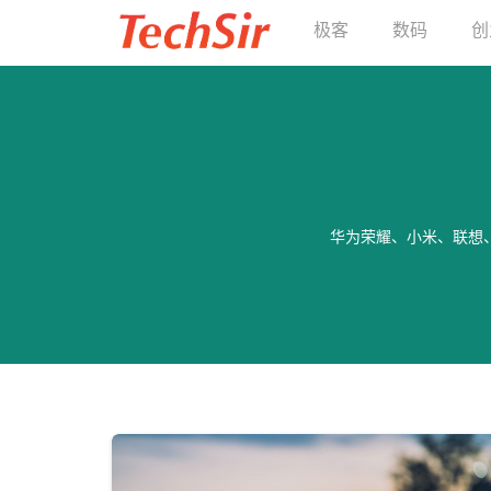
极客
数码
创
华为荣耀、小米、联想