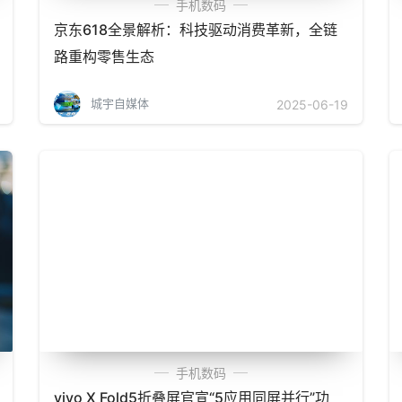
手机数码
京东618全景解析：科技驱动消费革新，全链
路重构零售生态
城宇自媒体
2025-06-19
手机数码
vivo X Fold5折叠屏官宣“5应用同屏并行”功