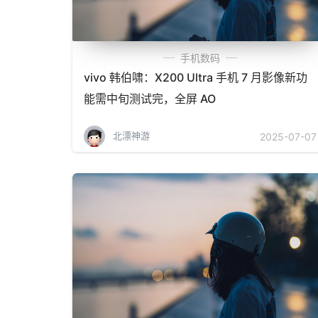
手机数码
vivo 韩伯啸：X200 Ultra 手机 7 月影像新功
能需中旬测试完，全屏 AO
北漂神游
2025-07-07