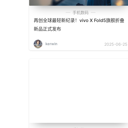
手机数码
再创全球最轻新纪录！vivo X Fold5旗舰折叠
新品正式发布
kerwin
2025-06-25