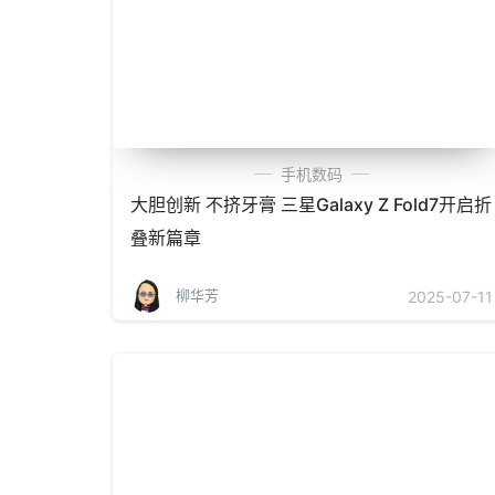
手机数码
大胆创新 不挤牙膏 三星Galaxy Z Fold7开启折
叠新篇章
柳华芳
2025-07-11