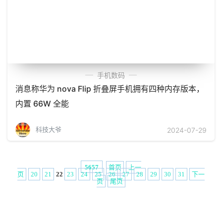
手机数码
消息称华为 nova Flip 折叠屏手机拥有四种内存版本，
内置 66W 全能
科技大爷
2024-07-29
首页
上一
5657
页
20
21
22
23
24
25
26
27
28
29
30
31
下一
页
尾页