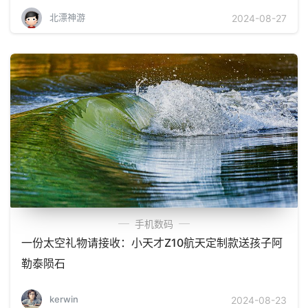
北漂神游
2024-08-27
手机数码
一份太空礼物请接收：小天才Z10航天定制款送孩子阿
勒泰陨石
kerwin
2024-08-23