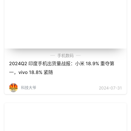
手机数码
2024Q2 印度手机出货量战报：小米 18.9% 重夺第
一，vivo 18.8% 紧随
科技大爷
2024-07-31