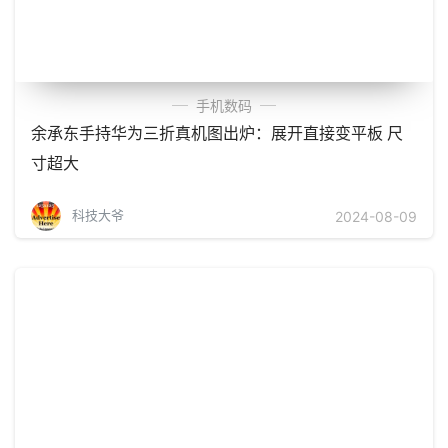
手机数码
余承东手持华为三折真机图出炉：展开直接变平板 尺
寸超大
科技大爷
2024-08-09