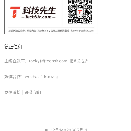
德正仁和
主编直通车：rocky(#)techsir.com 把#换成@
媒体合作：wechat ：kerwinji
友情链接
|
联系我们
京ICP备14029665号-1