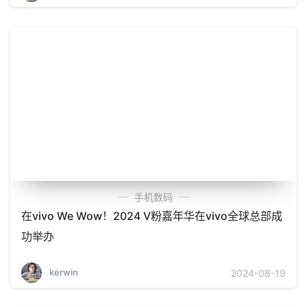
手机数码
在vivo We Wow！2024 V粉嘉年华在vivo全球总部成
功举办
kerwin
2024-08-19