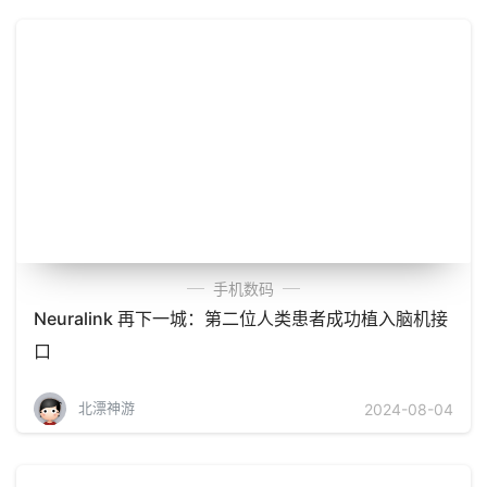
手机数码
Neuralink 再下一城：第二位人类患者成功植入脑机接
口
北漂神游
2024-08-04