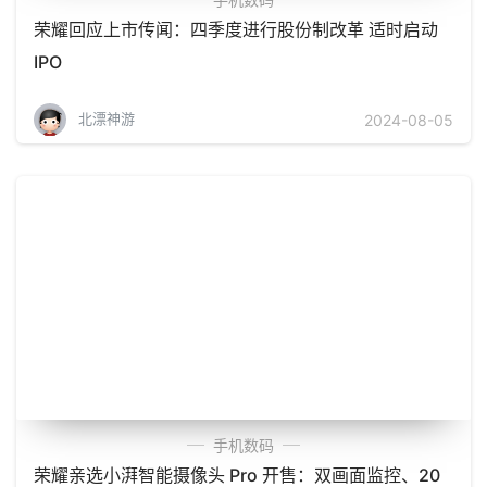
荣耀回应上市传闻：四季度进行股份制改革 适时启动
IPO
北漂神游
2024-08-05
手机数码
荣耀亲选小湃智能摄像头 Pro 开售：双画面监控、20