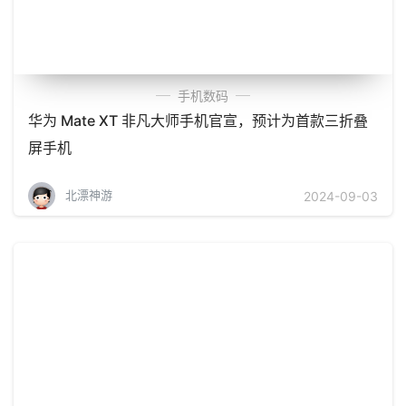
手机数码
华为 Mate XT 非凡大师手机官宣，预计为首款三折叠
屏手机
北漂神游
2024-09-03