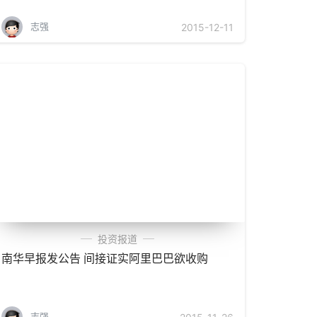
志强
2015-12-11
投资报道
南华早报发公告 间接证实阿里巴巴欲收购
志强