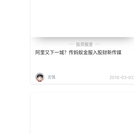
投资报道
阿里又下一城？传蚂蚁金服入股财新传媒
志强
2016-03-02