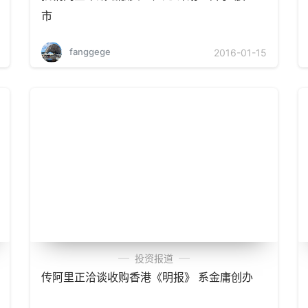
市
fanggege
2016-01-15
投资报道
传阿里正洽谈收购香港《明报》 系金庸创办