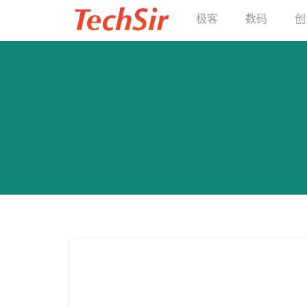
极客
数码
创