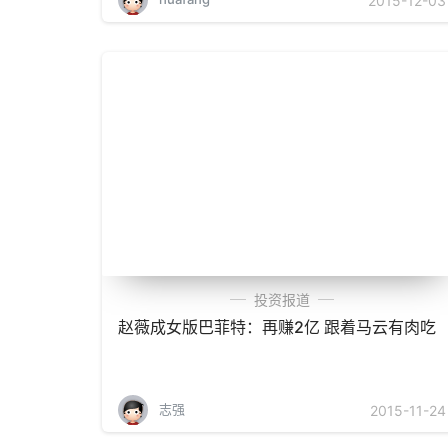
2015-12-03
投资报道
赵薇成女版巴菲特：再赚2亿 跟着马云有肉吃
志强
2015-11-24