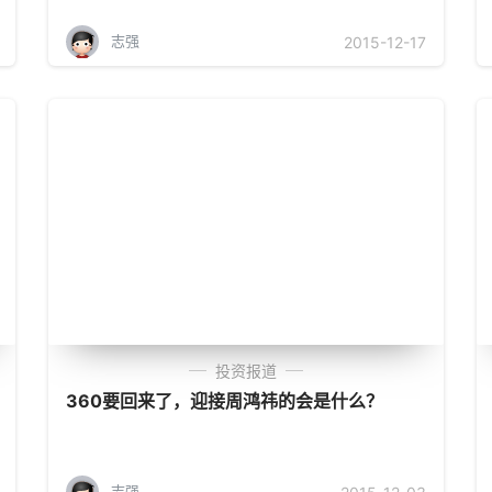
志强
2015-12-17
投资报道
360要回来了，迎接周鸿祎的会是什么？
志强