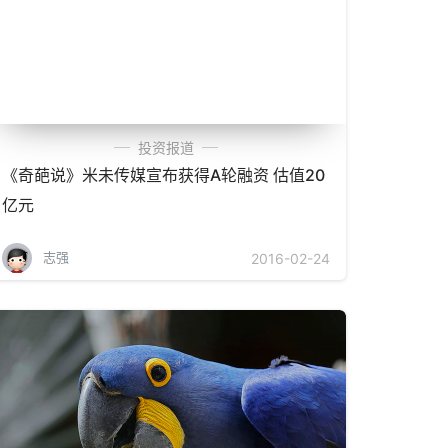
投资报道
《奇葩说》米未传媒宣布获得A轮融资 估值20
亿元
志强
2016-02-24