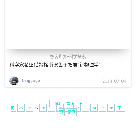
极客世界-科学探索
科学家希望借希格斯玻色子拓展“新物理学”
fanggege
2014-07-04
首页
上一
1105
页
25
26
27
28
29
30
31
32
33
34
35
36
下一
页
尾页