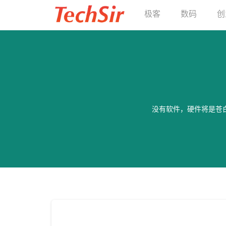
极客
数码
创
没有软件，硬件将是苍