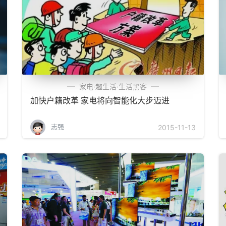
家电·趣生活·生活黑客
加快户籍改革 家电将向智能化大步迈进
志强
2015-11-13