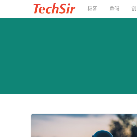
极客
数码
创