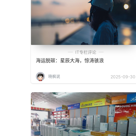
IT专栏评论
海运脱碳：星辰大海，惊涛骇浪
晓枫说
2025-09-30