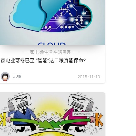
家电·趣生活·生活黑客
家电业寒冬已至 “智能”这口粮真能保命?
志强
2015-11-10