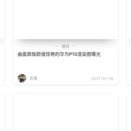
通信
曲面屏版颜值惊艳的华为P10渲染图曝光
志强
2017-01-16