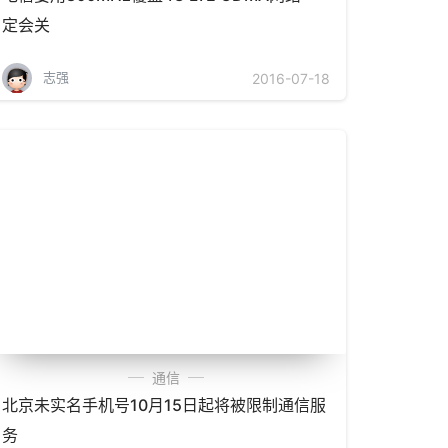
定会关
志强
2016-07-18
通信
北京未实名手机号10月15日起将被限制通信服
务