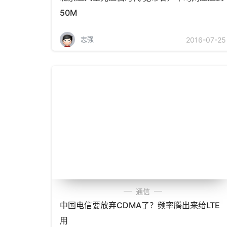
50M
志强
2016-07-25
通信
中国电信要放弃CDMA了？频率腾出来给LTE
用